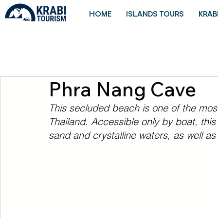
HOME
ISLANDS TOURS
KRAB
Phra Nang Cave
This secluded beach is one of the most 
Thailand. Accessible only by boat, thi
sand and crystalline waters, as well as