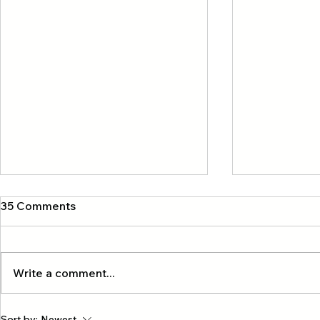
35 Comments
Write a comment...
Cheow Lan Lake Panoramic
Swim in the
Sort by:
Newest