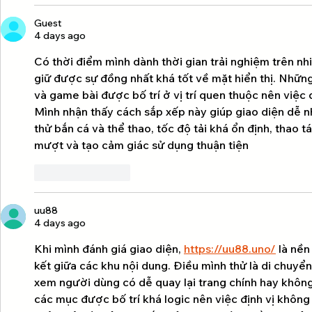
Guest
4 days ago
Có thời điểm mình dành thời gian trải nghiệm trên nhi
giữ được sự đồng nhất khá tốt về mặt hiển thị. Những
và game bài được bố trí ở vị trí quen thuộc nên việc
Mình nhận thấy cách sắp xếp này giúp giao diện dễ n
thử bắn cá và thể thao, tốc độ tải khá ổn định, thao t
mượt và tạo cảm giác sử dụng thuận tiện
Like
Reply
uu88
4 days ago
Khi mình đánh giá giao diện, 
https://uu88.uno/
 là nề
kết giữa các khu nội dung. Điều mình thử là di chuyể
xem người dùng có dễ quay lại trang chính hay không.
các mục được bố trí khá logic nên việc định vị không