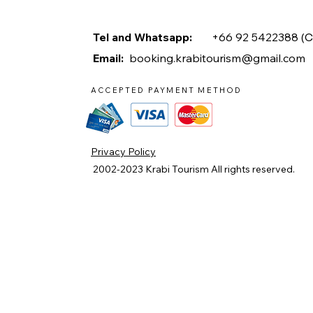
Tel and Whatsapp:
+66 92 5422388 (
C
Email:
booking.krabitourism@gmail.com
ACCEPTED PAYMENT METHOD
Privacy Policy
2002-2023
Krabi Tourism
All rights reserved.