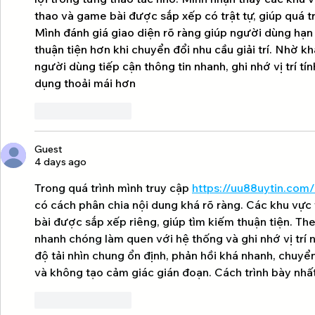
thao và game bài được sắp xếp có trật tự, giúp quá t
Mình đánh giá giao diện rõ ràng giúp người dùng hạn
thuận tiện hơn khi chuyển đổi nhu cầu giải trí. Nhờ kh
người dùng tiếp cận thông tin nhanh, ghi nhớ vị trí tí
dụng thoải mái hơn
Like
Reply
Guest
4 days ago
Trong quá trình mình truy cập 
https://uu88uytin.com/
có cách phân chia nội dung khá rõ ràng. Các khu vực 
bài được sắp xếp riêng, giúp tìm kiếm thuận tiện. Th
nhanh chóng làm quen với hệ thống và ghi nhớ vị trí n
độ tải nhìn chung ổn định, phản hồi khá nhanh, chuy
và không tạo cảm giác gián đoạn. Cách trình bày nhấ
Like
Reply